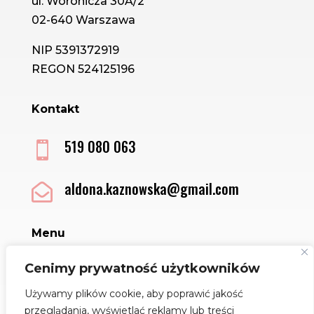
ul. Woronicza 30A/2
02-640 Warszawa
NIP 5391372919
REGON 524125196
Kontakt
519 080 063

aldona.kaznowska@gmail.com

Menu
Sklep
Cenimy prywatność użytkowników
Kontakt
Używamy plików cookie, aby poprawić jakość
Regulamin
przeglądania, wyświetlać reklamy lub treści