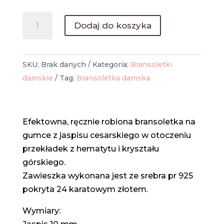
ilość
Dodaj do koszyka
Bransoletka
z
jaspisu
SKU:
Brak danych
Kategoria:
Bransoletki
cesarskiego
damskie
Tag:
Bransoletka damska
Efektowna, ręcznie robiona bransoletka na
gumce z jaspisu cesarskiego w otoczeniu
przekładek z hematytu i kryształu
górskiego.
Zawieszka wykonana jest ze srebra pr 925
pokryta 24 karatowym złotem.
Wymiary: