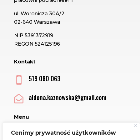
pracowni pod adresem
ul. Woronicza 30A/2
02-640 Warszawa
NIP 5391372919
REGON 524125196
Kontakt
519 080 063

aldona.kaznowska@gmail.com

Menu
Sklep
Cenimy prywatność użytkowników
Kontakt