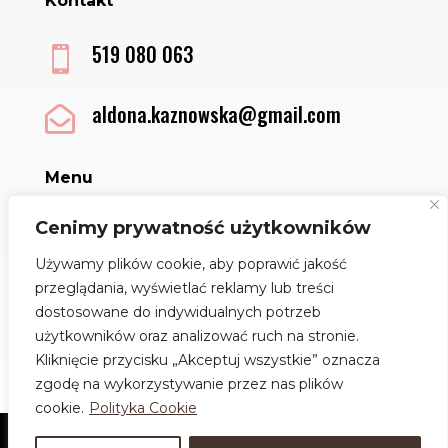
Kontakt
519 080 063

aldona.kaznowska@gmail.com

Menu
Sklep
Cenimy prywatność użytkowników
Kontakt
Używamy plików cookie, aby poprawić jakość
Regulamin
przeglądania, wyświetlać reklamy lub treści
Polityka Cookies
dostosowane do indywidualnych potrzeb
Jak dbać o biżuterię
użytkowników oraz analizować ruch na stronie.
Kliknięcie przycisku „Akceptuj wszystkie” oznacza
zgodę na wykorzystywanie przez nas plików
cookie.
Polityka Cookie
0