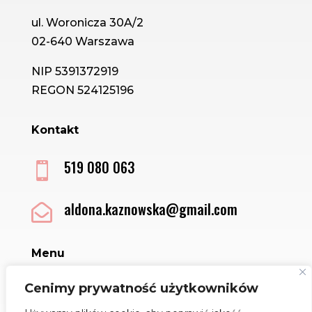
ul. Woronicza 30A/2
02-640 Warszawa
NIP 5391372919
REGON 524125196
Kontakt
519 080 063

aldona.kaznowska@gmail.com

Menu
Sklep
Cenimy prywatność użytkowników
Kontakt