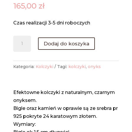
165,00
zł
Czas realizacji 3-5 dni roboczych
ilość
Dodaj do koszyka
Kolczyki
z
czarnym
Kategoria:
Kolczyki
Tagi:
kolczyki
,
onyks
onyksem
Efektowne kolczyki z naturalnym, czarnym
onyksem.
Bigle oraz kamień w oprawie są ze srebra pr
925 pokryte 24 karatowym złotem.
Wymiary: