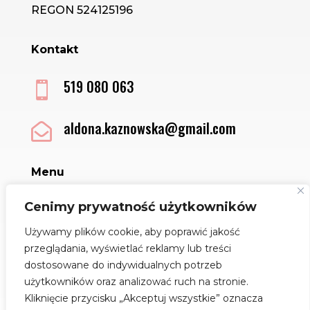
REGON 524125196
Kontakt
519 080 063

aldona.kaznowska@gmail.com

Menu
Sklep
Cenimy prywatność użytkowników
Kontakt
Używamy plików cookie, aby poprawić jakość
Regulamin
przeglądania, wyświetlać reklamy lub treści
Polityka Cookies
dostosowane do indywidualnych potrzeb
Jak dbać o biżuterię
użytkowników oraz analizować ruch na stronie.
Kliknięcie przycisku „Akceptuj wszystkie” oznacza