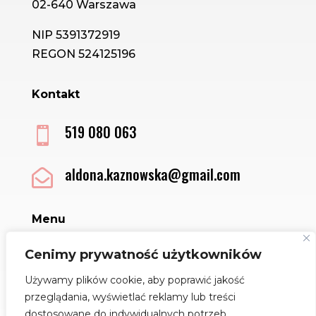
02-640 Warszawa
NIP 5391372919
REGON 524125196
Kontakt
519 080 063

aldona.kaznowska@gmail.com

Menu
Sklep
Cenimy prywatność użytkowników
Kontakt
Używamy plików cookie, aby poprawić jakość
Regulamin
przeglądania, wyświetlać reklamy lub treści
Polityka Cookies
dostosowane do indywidualnych potrzeb