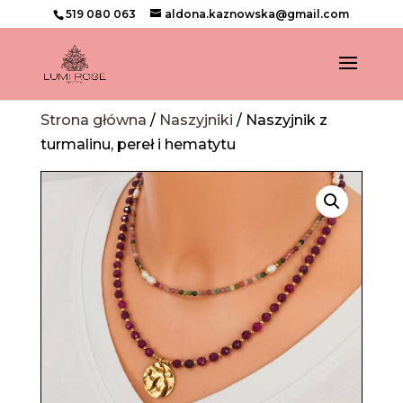
519 080 063
aldona.kaznowska@gmail.com
Strona główna
/
Naszyjniki
/ Naszyjnik z
turmalinu, pereł i hematytu