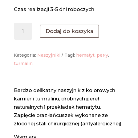
Czas realizacji 3-5 dni roboczych
ilość
Dodaj do koszyka
Naszyjnik
z
turmalinu,
Kategoria:
Naszyjniki
Tagi:
hematyt
,
perły
,
pereł
turmalin
i
hematytu
Bardzo delikatny naszyjnik z kolorowych
kamieni turmalinu, drobnych pereł
naturalnych i przekładek hematytu.
Zapięcie oraz łańcuszek wykonane ze
złoconej stali chirurgicznej (antyalergicznej).
Wymiary: