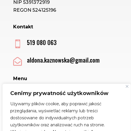
NIP 5391372919
REGON 524125196
Kontakt
519 080 063

aldona.kaznowska@gmail.com

Menu
Sklep
Cenimy prywatność użytkowników
Kontakt
Używamy plików cookie, aby poprawić jakość
Regulamin
przeglądania, wyświetlać reklamy lub treści
Polityka Cookies
dostosowane do indywidualnych potrzeb
Jak dbać o biżuterię
użytkowników oraz analizować ruch na stronie.