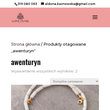
519 080 063
aldona.kaznowska@gmail.com
Strona główna
/ Produkty otagowane
„awenturyn”
awenturyn
Wyświetlanie wszystkich wyników: 2