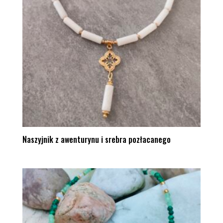
Naszyjnik z awenturynu i srebra pozłacanego