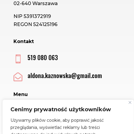
02-640 Warszawa
NIP 5391372919
REGON 524125196
Kontakt
519 080 063

aldona.kaznowska@gmail.com

Menu
Sklep
Cenimy prywatność użytkowników
Kontakt
Używamy plików cookie, aby poprawić jakość
Regulamin
przeglądania, wyświetlać reklamy lub treści
Polityka Cookies