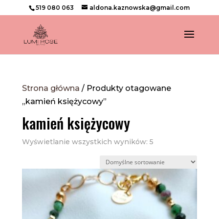
519 080 063
aldona.kaznowska@gmail.com
Strona główna
/ Produkty otagowane
„kamień księżycowy”
kamień księżycowy
Wyświetlanie wszystkich wyników: 5