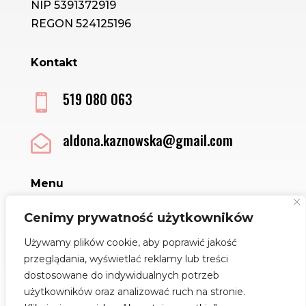
NIP 5391372919
REGON 524125196
Kontakt
519 080 063

aldona.kaznowska@gmail.com

Menu
Sklep
Cenimy prywatność użytkowników
Kontakt
Używamy plików cookie, aby poprawić jakość
Regulamin
przeglądania, wyświetlać reklamy lub treści
Polityka Cookies
dostosowane do indywidualnych potrzeb
Jak dbać o biżuterię
użytkowników oraz analizować ruch na stronie.