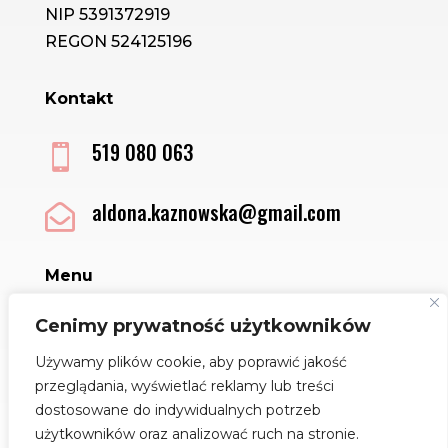
NIP 5391372919
REGON 524125196
Kontakt
519 080 063

aldona.kaznowska@gmail.com

Menu
Sklep
Cenimy prywatność użytkowników
Kontakt
Używamy plików cookie, aby poprawić jakość
Regulamin
przeglądania, wyświetlać reklamy lub treści
Polityka Cookies
dostosowane do indywidualnych potrzeb
Jak dbać o biżuterię
użytkowników oraz analizować ruch na stronie.