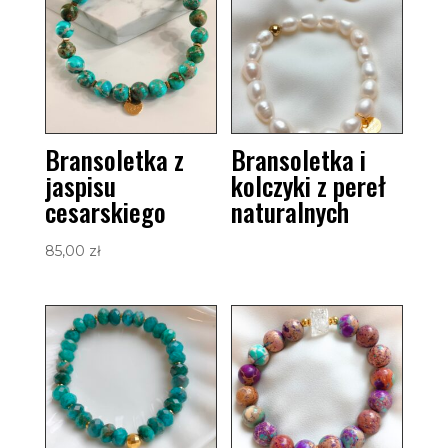
Bransoletka z
Bransoletka i
jaspisu
kolczyki z pereł
cesarskiego
naturalnych
85,00
zł