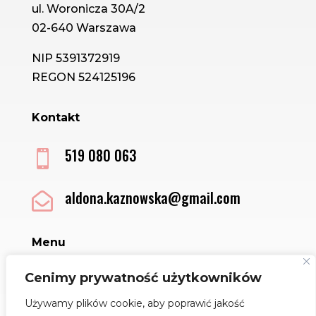
ul. Woronicza 30A/2
02-640 Warszawa
NIP 5391372919
REGON 524125196
Kontakt
519 080 063

aldona.kaznowska@gmail.com

Menu
Sklep
Cenimy prywatność użytkowników
Kontakt
Używamy plików cookie, aby poprawić jakość
Regulamin