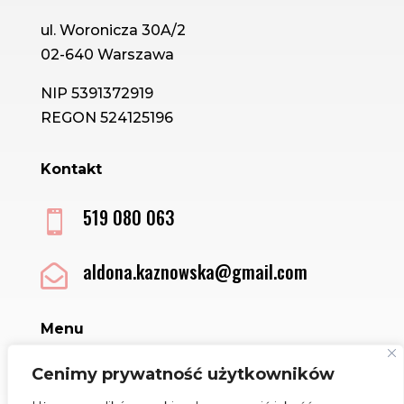
ul. Woronicza 30A/2
02-640 Warszawa
NIP 5391372919
REGON 524125196
Kontakt
519 080 063

aldona.kaznowska@gmail.com

Menu
Sklep
Cenimy prywatność użytkowników
Kontakt